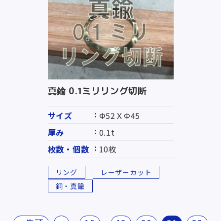
真鍮 0.1ミリリング切断
サイズ
Φ52ＸΦ45
厚み
0.1t
枚数・個数
10枚
リング
レーザーカット
銅・真鍮