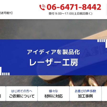
アイディアを製品化
レーザー工房
はじめての方へ
様々な
お喜びの声多数!
例
ご依頼について
材料に対応
加工事例