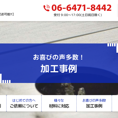
お喜びの声多数！
加工事例
はじめての方へ
様々な
お喜びの声多数!
例
ご依頼について
材料に対応
加工事例