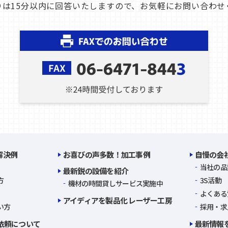
りは15分以内に回答いたしますので、お気軽にお問い合わせ
解決例
お喜びの声多数！加工事例
自慢の会
当社の品
最新鋭の設備を紹介
方
3S活動
機材の時間貸しサービス実施中
よくある
アイディアを製品化 レーザー工房
い方
採用・求
依頼について
最新情報を