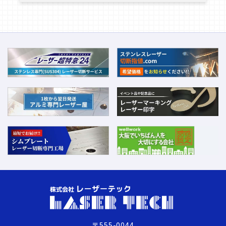
〒555-0044