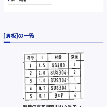
[薄板]の一覧
機械の高さ調整用シム板のレ