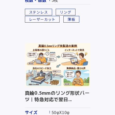
枚数・個数
5枚
ステンレス
リング
レーザーカット
薄板
真鍮0.5mmのリング形状パー
ツ｜特急対応で翌日...
サイズ
50φX10φ